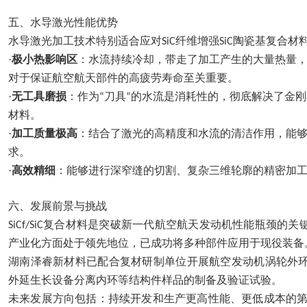
五、
水导激光性能优势
水导激光加工技术特别适合应对
纤维增强
陶瓷基复合材
SiC
SiC
·
极小热影响区
：水流持续冷却，带走了加工产生的大量热量
对于保证航空航天部件的高疲劳寿命至关重要。
·
无工具磨损
：作为
刀具
的水流是消耗性的，彻底解决了金刚
“
”
材料。
·
加工质量极高
：结合了激光的高精度和水流的清洁作用，能
求。
·
高效精细
：能够进行深窄缝的切割、复杂三维轮廓的精密加
六、
发展前景与挑战
复合材料是突破新一代航空航天发动机性能瓶颈的关
SiCf/SiC
产业化方面处于领先地位，已成功将多种部件应用于现役装备
湖南泽睿新材料已配合复材研制单位开展航空发动机涡轮外
外延生长设备分离内环等结构件样品的制备及验证试验。
未来发展方向包括：持续开发和生产更高性能、更低成本的