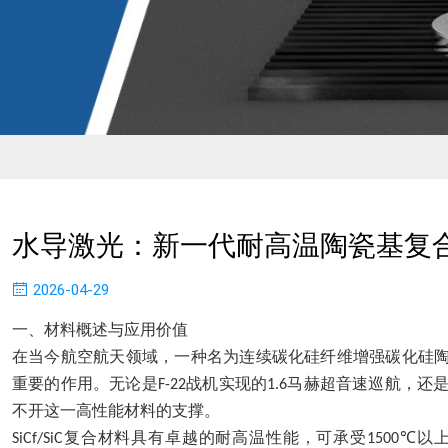
水导激光：新一代耐高温陶瓷基复
2026-04-29
一、
材料概述与应用价值
在当今航空航天领域，一种名为连续碳化硅纤维增强碳化硅
重要的作用。无论是
战机实现的
马赫超音速巡航，还
F-22
1.6
不开这一高性能材料的支撑。
复合材料具有卓越的耐高温性能，可承受
以
SiCf/SiC
1500℃