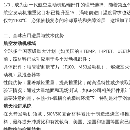
，成为新一代航空发动机热端部件的理想选择。随着第五
1/3
航空发动机推重比目标已提升至
，涡轮前进口温度需求也
15
仅约
，必须依赖复杂的冷却系统和热障涂层，这增加了
1100℃
二、
全球应用进展与技术优势
航空发动机领域
全球多个国家级重大计划（如美国的
、
、
HITEMP
IHPTET
UEET
前，该材料已成功应用于多个发动机部件：
具体部件：喷管密封调节片（
、
发动机）、燃烧室火
F100
M53
动机）及混合器等
性能优势：显著减轻重量，提高推重比；耐高温特性减少或取
验证情况：通过大量地面和现场测试，如
公司相关部件累计
GE
需要注意的是，在热
力
氧耦合的极端环境下，特别是对于涡
-
-
航天推进系统
在火箭发动机领域，
复合材料被用于制造燃烧室和推
SiCf/SiC
料，最终提升冲质比和有效载荷。美国、法国和德国等国家已
热防护与空间结构