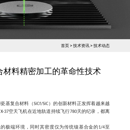
首页
>
技术资讯
>
技术动态
合材料精密加工的革命性技术
陶瓷基复合材料（
）的创新材料正发挥着越来越
SiCf/SiC
是
空天飞机在近地轨道持续飞行
天的纪录，都离
X-37
780
上的极端环境，同时其密度仅为传统镍基合金的
至
1/4