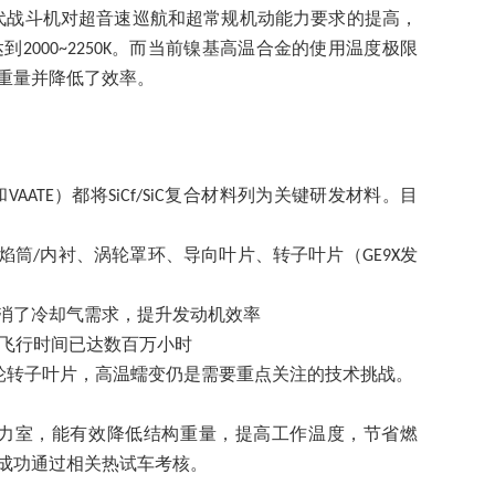
代战斗机对超音速巡航和超常规机动能力要求的提高，
达到
。而当前镍基高温合金的使用温度极限
2000~2250K
重量并降低了效率。
和
）都将
复合材料列为关键研发材料。目
VAATE
SiCf/SiC
焰筒
内衬、涡轮罩环、导向叶片、转子叶片（
发
/
GE9X
消了冷却气需求，提升发动机效率
飞行时间已达数百万小时
轮转子叶片，高温蠕变仍是需要重点关注的技术挑战。
力室，能有效降低结构重量，提高工作温度，节省燃
成功通过相关热试车考核。