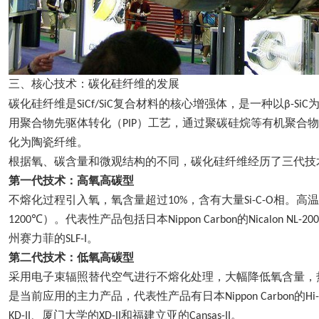
三、
核心技术：碳化硅纤维的发展
碳化硅纤维是
复合材料的核心增强体，是一种以
SiCf/SiC
β-SiC
用聚合物先驱体转化（
）工艺，通过聚碳硅烷等有机聚合物
PIP
化为陶瓷纤维。
根据氧、碳含量和微观结构的不同，碳化硅纤维经历了三代技
第一代技术：高氧高碳型
不熔化过程引入氧，氧含量超过
，含有大量
相。高温
10%
Si-C-O
）。代表性产品包括日本
的
1200℃
Nippon Carbon
Nicalon NL-200
州赛力菲的
。
SLF-I
第二代技术：低氧高碳型
采用电子束辐照替代空气进行不熔化处理，大幅降低氧含量，
是当前应用的主力产品，代表性产品有日本
的
Nippon Carbon
Hi
、厦门大学的
和福建立亚的
。
KD-II
XD-II
Cansas-II