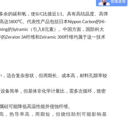
多余的碳和氧，使
比接近
。具有高结晶度、高弹
Si/C
1:1
高达
。代表性产品包括日本
的
1800℃
Nippon Carbon
Hi-
的
（引入
元素）。中国方面，国防科大
ning
Sylramic
B
睿的
纤维和
纤维均属于这一技术
Zeralon 3A
Zelramic 300
小，适合复杂形状，但周期长、成本高，材料孔隙率较
，设备简单，但基体非化学计量比，需多次循环，致密
属硅可能降低高温性能并侵蚀纤维。
高，热导率高，周期短，但烧结助剂可能影响基