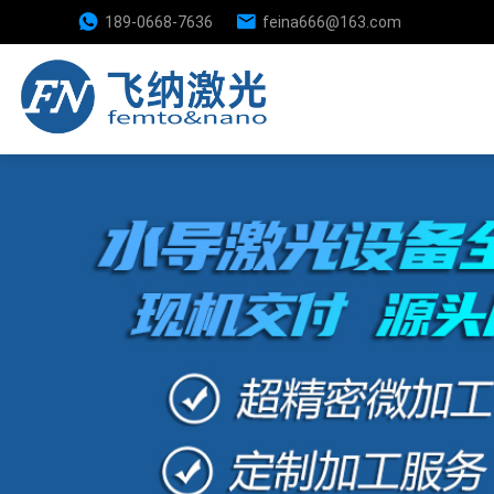
189-0668-7636
feina666@163.com