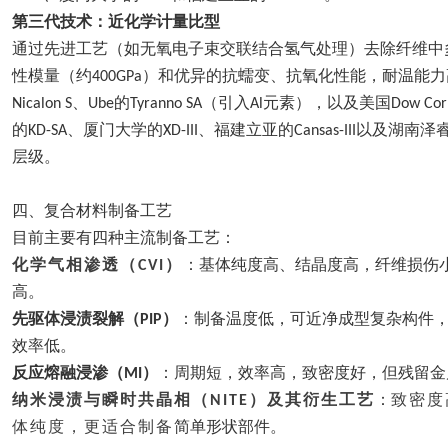
第三代技术：近化学计量比型
通过先进工艺（如无氧电子束交联结合氢气处理）去除纤维中
性模量（约
）和优异的抗蠕变、抗氧化性能，耐温能力
400GPa
、
的
（引入
元素），以及美国
Nicalon S
Ube
Tyranno SA
Al
Dow Cor
的
、厦门大学的
、福建立亚的
以及湖南泽
KD-SA
XD-III
Cansas-III
层级。
四、
复合材料制备工艺
目前主要有四种主流制备工艺：
化学气相渗透（
）
：基体纯度高、结晶度高，纤维损伤
CVI
高。
先驱体浸渍裂解（
）
：制备温度低，可近净成型复杂构件
PIP
效率低。
反应熔融浸渗（
）
：周期短，效率高，致密度好，但残留金
MI
纳米浸渍与瞬时共晶相（
）及其衍生工艺
：
致密度
NITE
体纯度，更适合制备
简单形状部件。