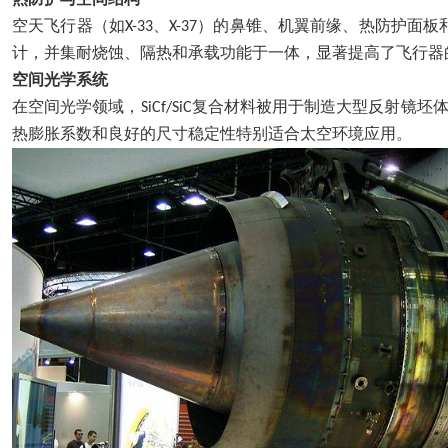
空天飞行器（如
、
）的鼻锥、机翼前缘、热防护面板
X-33
X-37
计，并集耐烧蚀、隔热和承载功能于一体，显著提高了飞行器
空间光学系统
在空间光学领域，
复合材料被用于制造大型反射镜坯
SiCf/SiC
热膨胀系数和良好的尺寸稳定性特别适合太空环境应用。