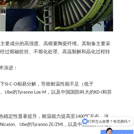
为主要成分的高强度、高模量陶瓷纤维。其制备主要采
经过熔融纺丝、不熔化处理、高温裂解和晶化过程转
术演进：
下
相易分解，导致耐温性能不足（低于
Si-C-O
、
的
，以及中国国防科大的
和苏
Ube
Tyranno Lox-M
KD-I
热稳定性显著提升，耐温能力提高至
左右。这
1400℃
打样怎么收费？有优惠吗？
、
的
，以及中国国防科大的
-Nicalon
Ube
Tyranno ZE/ZMI